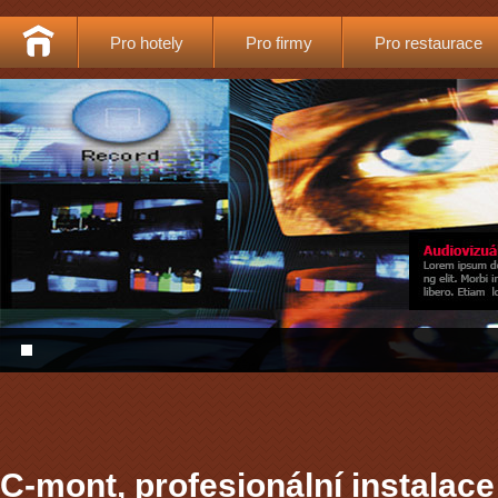
Pro hotely
Pro firmy
Pro restaurace
1
C-mont, profesionální instalace